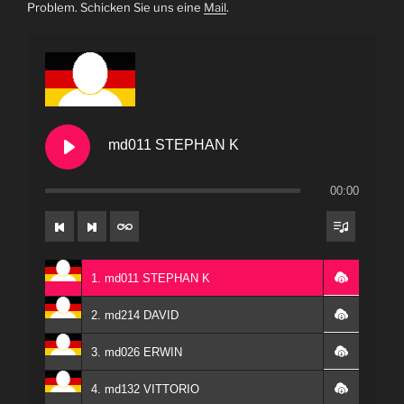
Problem. Schicken Sie uns eine
Mail
.
md011 STEPHAN K
00:00
1. md011 STEPHAN K
2. md214 DAVID
3. md026 ERWIN
4. md132 VITTORIO